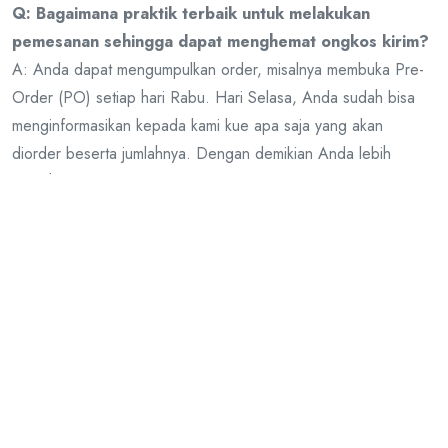
Q: Bagaimana praktik terbaik untuk melakukan
pemesanan sehingga dapat menghemat ongkos kirim?
A: Anda dapat mengumpulkan order, misalnya membuka Pre-
Order (PO) setiap hari Rabu. Hari Selasa, Anda sudah bisa
menginformasikan kepada kami kue apa saja yang akan
diorder beserta jumlahnya. Dengan demikian Anda lebih
menghemat ongkos kirim, karena bisa mengirim kue dalam
jumlah banyak.
Q: Dimana saya bisa mendapatkan informasi, foto &
video produk?
A: Untuk foto dan video produk dapat download disini:
https://bit.ly/fotokuepp
. Kami secara berkala akan meng-
update folder tersebut jika ada konten-konten baru. Silahkan
mengikuti Social Media kami di Facebook/Instagram/Tiktok
untuk mendapatkan update terbaru kami.