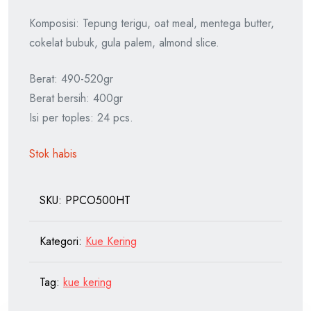
aslinya
saat
Komposisi: Tepung terigu, oat meal, mentega butter,
adalah:
ini
cokelat bubuk, gula palem, almond slice.
Rp74.750.
adalah:
Rp70.000.
Berat: 490-520gr
Berat bersih: 400gr
Isi per toples: 24 pcs.
Stok habis
SKU:
PPCO500HT
Kategori:
Kue Kering
Tag:
kue kering