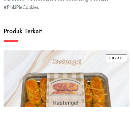
#PinkiPieCookies
Produk Terkait
OBRAL!
OBRAL!