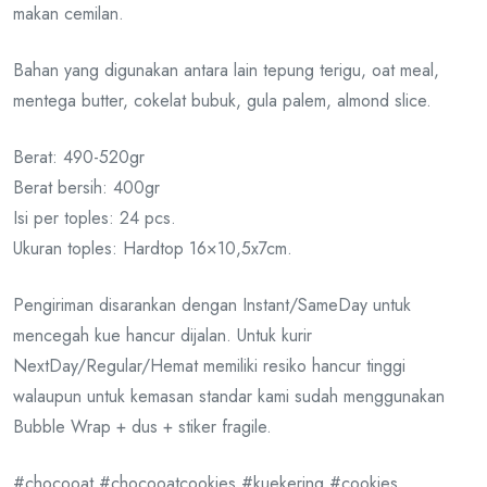
makan cemilan.
Bahan yang digunakan antara lain tepung terigu, oat meal,
mentega butter, cokelat bubuk, gula palem, almond slice.
Berat: 490-520gr
Berat bersih: 400gr
Isi per toples: 24 pcs.
Ukuran toples: Hardtop 16×10,5x7cm.
Pengiriman disarankan dengan Instant/SameDay untuk
mencegah kue hancur dijalan. Untuk kurir
NextDay/Regular/Hemat memiliki resiko hancur tinggi
walaupun untuk kemasan standar kami sudah menggunakan
Bubble Wrap + dus + stiker fragile.
#chocooat #chocooatcookies #kuekering #cookies