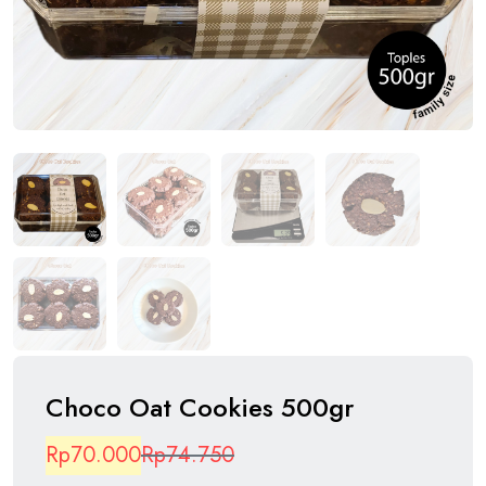
Choco Oat Cookies 500gr
Harga
Harga
Rp
70.000
Rp
74.750